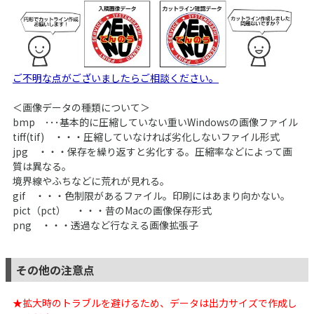
ご不明な点がございましたらご相談ください。
＜画像データの種類について＞
bmp ･･･基本的に圧縮していない重いWindowsの画像ファイル
tiff(tif) ・・・圧縮していなければ劣化しないファイル形式
jpg ・・・保存を繰り返すと劣化する。圧縮率などによって画
質は異なる。
境界線やふちなどに荒れが見れる。
gif ・・・色制限があるファイル。印刷にはあまり向かない。
pict（pct） ・・・昔のMacの画像保存形式
png ・・・透過など行なえる画像拡張子
その他の注意点
★拡大時のトラブルを避けるため、データは出力サイズで作成し