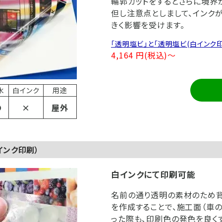
輪郭カットをするとさらに境界
但し注意点としまして、インク
きく影響を受けます。
「透明塩ビ」と「透明塩ビ(白インク
4,164 円(税込)～
水
白インク
用途
〇
×
屋外
インク印刷）
白インクにて印刷可能
名前の通り透明の素材のため
を作成することで、施工面（車の
った際も、印刷色の発色を良く