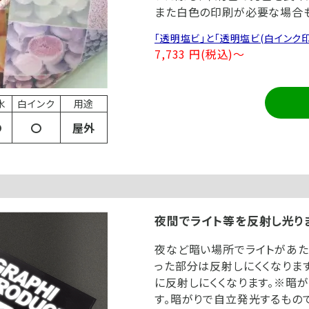
また白色の印刷が必要な場合も
「透明塩ビ」と「透明塩ビ(白インク
7,733 円(税込)～
水
白インク
用途
〇
〇
屋外
夜間でライト等を反射し光り
夜など暗い場所でライトがあた
った部分は反射しにくくなりま
に反射しにくくなります。※暗
す。暗がりで自立発光するもの