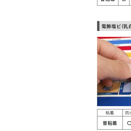
電飾塩ビ（乳
粘着
防
普粘着