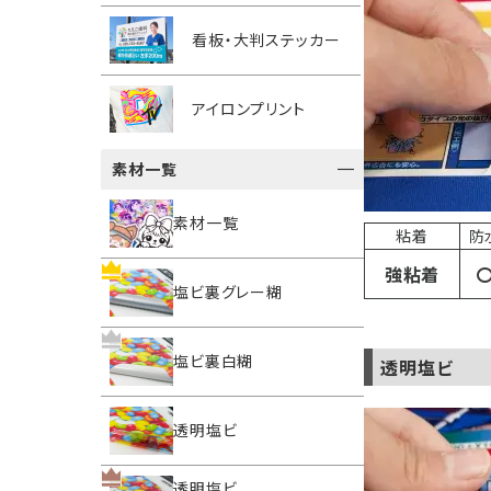
看板・大判ステッカー
アイロンプリント
素材一覧
素材一覧
粘着
防
強粘着
塩ビ裏グレー糊
塩ビ裏白糊
透明塩ビ
透明塩ビ
透明塩ビ