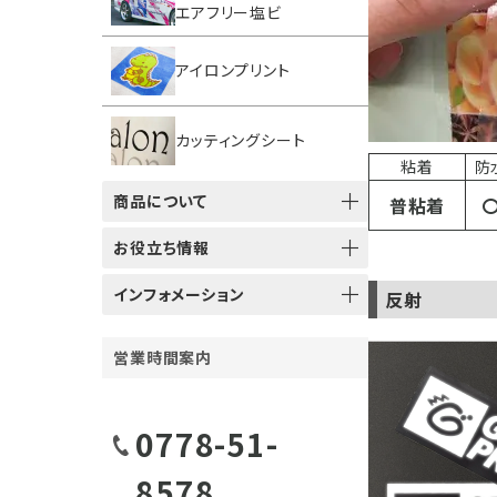
エアフリー塩ビ
アイロンプリント
カッティングシート
粘着
防
商品について
普粘着
お役立ち情報
インフォメーション
反射
営業時間案内
0778-51-
8578