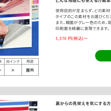
どんな用途にも使える万能
使用目的が定まらず、どの素材
タイプのこの素材をお選びくだ
また、糊面がグレー色のため、
印刷面を綺麗に表現できます。
3,570 円(税込)～
水
白インク
用途
〇
×
屋外
裏からの見栄えを気にする