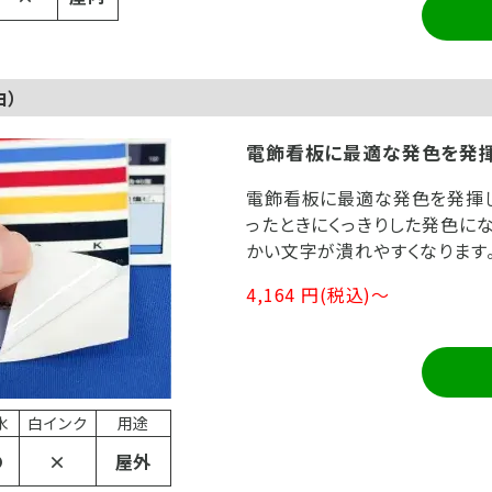
白）
電飾看板に最適な発色を発
電飾看板に最適な発色を発揮し
ったときにくっきりした発色に
かい文字が潰れやすくなります
4,164 円(税込)～
水
白インク
用途
〇
×
屋外