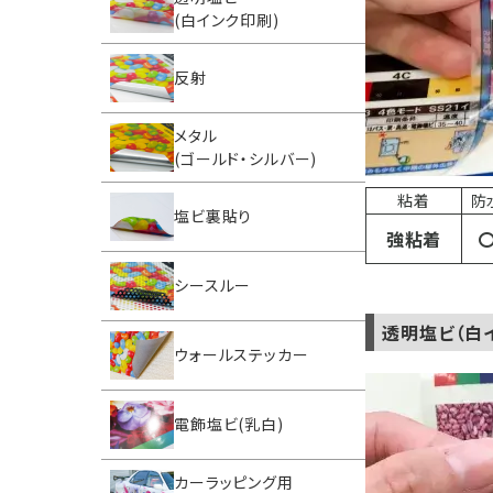
(白インク印刷)
反射
メタル
(ゴールド・シルバー)
粘着
防
塩ビ裏貼り
強粘着
シースルー
透明塩ビ（白
ウォールステッカー
電飾塩ビ(乳白)
カーラッピング用