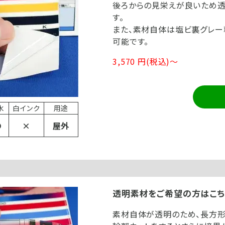
後ろからの見栄えが良いため透
す。
また、素材自体は塩ビ裏グレー
可能です。
3,570 円(税込)～
水
白インク
用途
〇
×
屋外
透明素材をご希望の方はこち
素材自体が透明のため、長方形