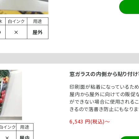
水
白インク
用途
〇
×
屋外
窓ガラスの内側から貼り付け
印刷面が粘着になっているため
屋内から屋外に向けての販促な
ができない場合に使用されるこ
きるので落書き防止にもなりま
6,543 円(税込)～
白インク
用途
×
屋内