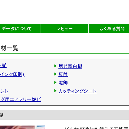
データについて
レビュー
よくある質問
素材一覧
ー糊
塩ビ裏白糊
インク印刷)
反射
電飾
ント
カッティングシート
ング用エアフリー塩ビ
糊