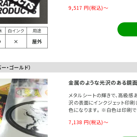
9,517 円(税込)～
水
白インク
用途
〇
×
屋外
バー・ゴールド）
金属のような光沢のある鏡面
メタルシートの輝きで、高級感
沢の表面にインクジェット印刷
色になります。 ※白色は印刷で
7,138 円(税込)～